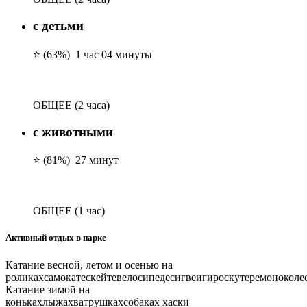
с детьми
⭐ (63%)
1 час 04 минуты
ОБЩЕЕ
(2 часа)
с животными
⭐ (81%)
27 минут
ОБЩЕЕ
(1 час)
Активный отдых в парке
Катание весной, летом и осенью на
роликах
самокате
скейте
велосипеде
сигвеи
гироскутере
моноколе
Катание зимой на
коньках
лыжах
ватрушках
собаках хаски