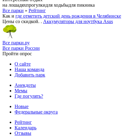
на лошадях
прогулки
для ходьбы
для пикника
Все парки
»
Рейтинг
Как и
где отметить детский день рождения в Челябинске
Цены со скидкой. .
Аккумуляторы для ноутбука Asus
Все парки.ру
Все парки России
Пройти опрос
О сайте
Наша команда
Добавить парк
Анекдоты
Мемы
Где погулять?
Новые
Федеральные округа
Рейтинг
Календарь
Отзывы