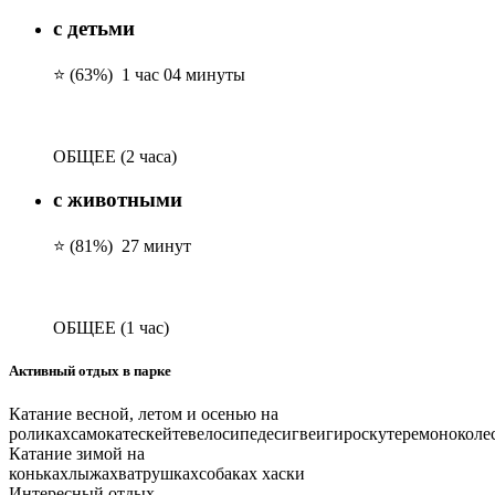
с детьми
⭐ (63%)
1 час 04 минуты
ОБЩЕЕ
(2 часа)
с животными
⭐ (81%)
27 минут
ОБЩЕЕ
(1 час)
Активный отдых в парке
Катание весной, летом и осенью на
роликах
самокате
скейте
велосипеде
сигвеи
гироскутере
моноколе
Катание зимой на
коньках
лыжах
ватрушках
собаках хаски
Интересный отдых