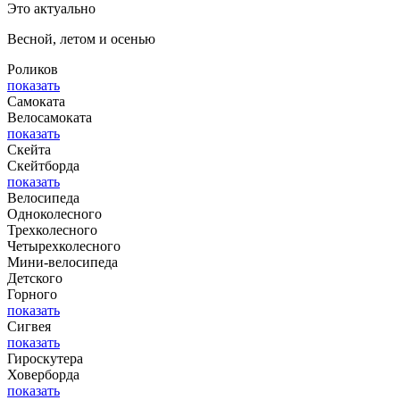
Это актуально
Весной, летом и осенью
Роликов
показать
Самоката
Велосамоката
показать
Скейта
Скейтборда
показать
Велосипеда
Одноколесного
Трехколесного
Четырехколесного
Мини-велосипеда
Детского
Горного
показать
Сигвея
показать
Гироскутера
Ховерборда
показать