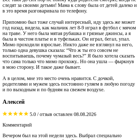
следят за своими детьми! Мама к слову была от детей далеко и
в это время разговаривала по телефону.
Припомню был тоже случай интересный, иду здесь же может
год назад, видела, как мальчик лет 8-9 играл в футбол с мячом
на траве. У него была мятая рубашка и грязные джинсы, а я
была в чистом платье и в туфельках. Он играл, бегал, упал.
Мимо проходили взрослые. Никто даже не взглянул на него,
только одна девушка сказала: “Что ж ты его совсем не
воспитываешь, почему чумазый весь?” Я было хотела сказать
что сама только что мимо прохожу.. Но она ушла — фыркнув
в мою сторону. И такое даже бывает.
А в целом, мне это место очень нравится. С дочкой,
родителями и мужем здесь постоянно гуляем в любую погоду
и по выходным и по будням на свежем воздухе.
Алексей
5.0
/ отзыв оставлен
08.08.2026
Комментарий
Вечером был на этой недели здесь. Выбрал специально