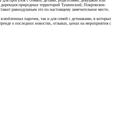
 для прогулок с семьей, детьми, родителями, девушкой или
, дирекция природных территорий Тушинский, Покровское-
оставит равнодушным это по настоящему замечательное место.
влюбленных парочек, так и для семей с детишками, в которых
тренде о последних новостях, отзывах, ценах на мероприятия с