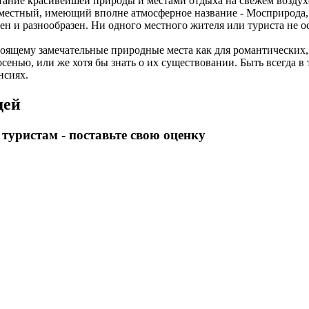
етание красивейшей природы и местами отдыха на свежем воздухе
 местный, имеющий вполне атмосферное название - Мосприрода
чен и разнообразен. Ни одного местного жителя или туриста не 
оящему замечательные природные места как для романтических, 
осенью, или же хотя бы знать о их существовании. Быть всегда в 
нсиях.
дей
уристам - поставьте свою оценку