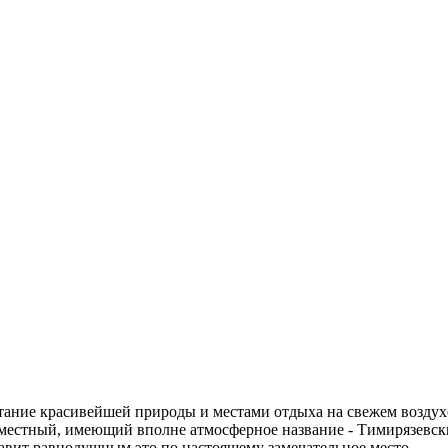
етание красивейшей природы и местами отдыха на свежем воздухе
местный, имеющий вполне атмосферное название - Тимирязевский
тавит равнодушным это по настоящему замечательное место.