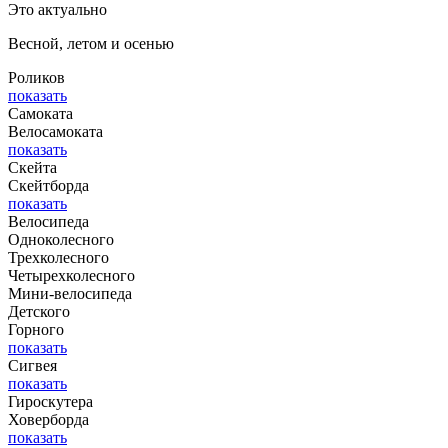
Это актуально
Весной, летом и осенью
Роликов
показать
Самоката
Велосамоката
показать
Скейта
Скейтборда
показать
Велосипеда
Одноколесного
Трехколесного
Четырехколесного
Мини-велосипеда
Детского
Горного
показать
Сигвея
показать
Гироскутера
Ховерборда
показать