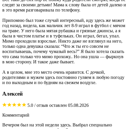
следят за своими детьми! Мама к слову была от детей далеко и
в это время разговаривала по телефону.
Припомню был тоже случай интересный, иду здесь же может
год назад, видела, как мальчик лет 8-9 играл в футбол с мячом
на траве. У него была мятая рубашка и грязные джинсы, а я
была в чистом платье и в туфельках. Он играл, бегал, упал.
Мимо проходили взрослые. Никто даже не взглянул на него,
только одна девушка сказала: “Что ж ты его совсем не
воспитываешь, почему чумазый весь?” Я было хотела сказать
что сама только что мимо прохожу.. Но она ушла — фыркнув
в мою сторону. И такое даже бывает.
А в целом, мне это место очень нравится. С дочкой,
родителями и мужем здесь постоянно гуляем в любую погоду
и по выходным и по будням на свежем воздухе.
Алексей
5.0
/ отзыв оставлен
05.08.2026
Комментарий
Вечером был на этой недели здесь. Выбрал специально