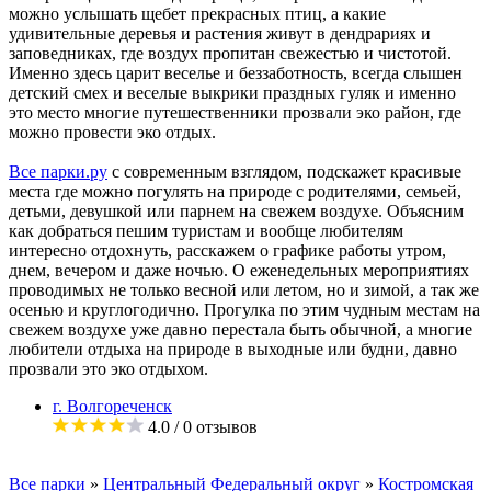
можно услышать щебет прекрасных птиц, а какие
удивительные деревья и растения живут в дендрариях и
заповедниках, где воздух пропитан свежестью и чистотой.
Именно здесь царит веселье и беззаботность, всегда слышен
детский смех и веселые выкрики праздных гуляк и именно
это место многие путешественники прозвали эко район, где
можно провести эко отдых.
Все парки.ру
с современным взглядом, подскажет красивые
места где можно погулять на природе с родителями, семьей,
детьми, девушкой или парнем на свежем воздухе. Объясним
как добраться пешим туристам и вообще любителям
интересно отдохнуть, расскажем о графике работы утром,
днем, вечером и даже ночью. О еженедельных мероприятиях
проводимых не только весной или летом, но и зимой, а так же
осенью и круглогодично. Прогулка по этим чудным местам на
свежем воздухе уже давно перестала быть обычной, а многие
любители отдыха на природе в выходные или будни, давно
прозвали это эко отдыхом.
г. Волгореченск
4.0
/ 0 отзывов
Все парки
»
Центральный Федеральный округ
»
Костромская