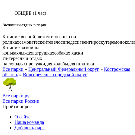
ОБЩЕЕ
(1 час)
Активный отдых в парке
Катание весной, летом и осенью на
роликах
самокате
скейте
велосипеде
сигвеи
гироскутере
моноколе
Катание зимой на
коньках
лыжах
ватрушках
собаках хаски
Интересный отдых
на лошадях
прогулки
для ходьбы
для пикника
Все парки
»
Центральный Федеральный округ
»
Костромская
область
»
Волгореченск городской округ
Все парки.ру
Все парки России
Пройти опрос
О сайте
Наша команда
Добавить парк