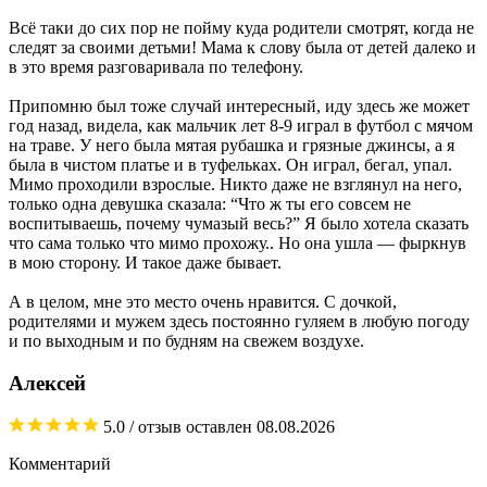
Всё таки до сих пор не пойму куда родители смотрят, когда не
следят за своими детьми! Мама к слову была от детей далеко и
в это время разговаривала по телефону.
Припомню был тоже случай интересный, иду здесь же может
год назад, видела, как мальчик лет 8-9 играл в футбол с мячом
на траве. У него была мятая рубашка и грязные джинсы, а я
была в чистом платье и в туфельках. Он играл, бегал, упал.
Мимо проходили взрослые. Никто даже не взглянул на него,
только одна девушка сказала: “Что ж ты его совсем не
воспитываешь, почему чумазый весь?” Я было хотела сказать
что сама только что мимо прохожу.. Но она ушла — фыркнув
в мою сторону. И такое даже бывает.
А в целом, мне это место очень нравится. С дочкой,
родителями и мужем здесь постоянно гуляем в любую погоду
и по выходным и по будням на свежем воздухе.
Алексей
5.0
/ отзыв оставлен
08.08.2026
Комментарий