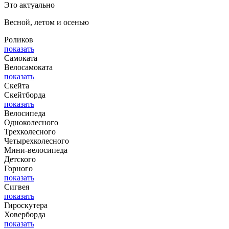
Это актуально
Весной, летом и осенью
Роликов
показать
Самоката
Велосамоката
показать
Скейта
Скейтборда
показать
Велосипеда
Одноколесного
Трехколесного
Четырехколесного
Мини-велосипеда
Детского
Горного
показать
Сигвея
показать
Гироскутера
Ховерборда
показать