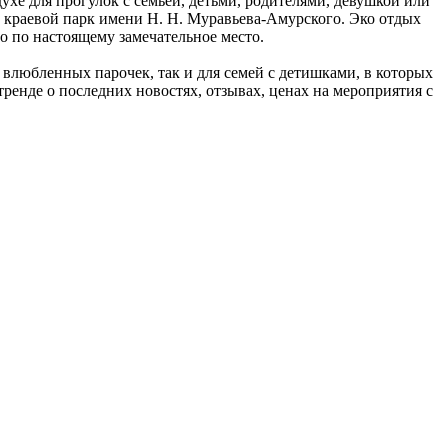
ухе для прогулок с семьей, детьми, родителями, девушкой или
 краевой парк имени Н. Н. Муравьева-Амурского. Эко отдых
о по настоящему замечательное место.
влюбленных парочек, так и для семей с детишками, в которых
тренде о последних новостях, отзывах, ценах на мероприятия с