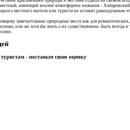
сочетание красивейшей природы и местами отдыха на свежем возд
 местный, имеющий вполне атмосферное название - Хабаровский
и одного местного жителя или туриста не оставит равнодушным эт
оящему замечательные природные места как для романтических, 
осенью, или же хотя бы знать о их существовании. Быть всегда в 
нсиях.
дей
уристам - поставьте свою оценку