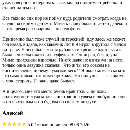
уже, наверное, в первом классе, молча поднимает ребенка и
ставит на землю.
Всё таки до сих пор не пойму куда родители смотрят, когда не
следят за своими детьми! Мама к слову была от детей далеко и
в это время разговаривала по телефону.
Припомню был тоже случай интересный, иду здесь же может
год назад, видела, как мальчик лет 8-9 играл в футбол с мячом
на траве. У него была мятая рубашка и грязные джинсы, а я
была в чистом платье и в туфельках. Он играл, бегал, упал.
Мимо проходили взрослые. Никто даже не взглянул на него,
только одна девушка сказала: “Что ж ты его совсем не
воспитываешь, почему чумазый весь?” Я было хотела сказать
что сама только что мимо прохожу.. Но она ушла — фыркнув
в мою сторону. И такое даже бывает.
А в целом, мне это место очень нравится. С дочкой,
родителями и мужем здесь постоянно гуляем в любую погоду
и по выходным и по будням на свежем воздухе.
Алексей
5.0
/ отзыв оставлен
08.08.2026