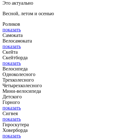
Это актуально
Весной, летом и осенью
Роликов
показать
Самоката
Велосамоката
показать
Скейта
Скейтборда
показать
Велосипеда
Одноколесного
Трехколесного
Четырехколесного
Мини-велосипеда
Детского
Горного
показать
Сигвея
показать
Гироскутера
Ховерборда
показать