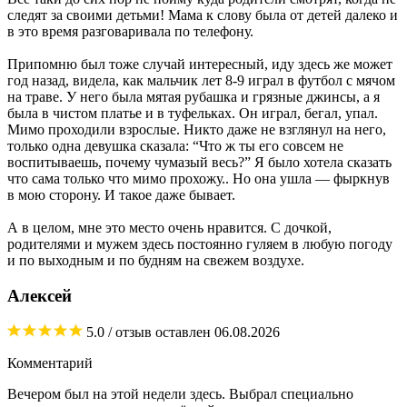
следят за своими детьми! Мама к слову была от детей далеко и
в это время разговаривала по телефону.
Припомню был тоже случай интересный, иду здесь же может
год назад, видела, как мальчик лет 8-9 играл в футбол с мячом
на траве. У него была мятая рубашка и грязные джинсы, а я
была в чистом платье и в туфельках. Он играл, бегал, упал.
Мимо проходили взрослые. Никто даже не взглянул на него,
только одна девушка сказала: “Что ж ты его совсем не
воспитываешь, почему чумазый весь?” Я было хотела сказать
что сама только что мимо прохожу.. Но она ушла — фыркнув
в мою сторону. И такое даже бывает.
А в целом, мне это место очень нравится. С дочкой,
родителями и мужем здесь постоянно гуляем в любую погоду
и по выходным и по будням на свежем воздухе.
Алексей
5.0
/ отзыв оставлен
06.08.2026
Комментарий
Вечером был на этой недели здесь. Выбрал специально