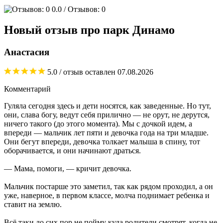
0.0
/ Отзывов: 0
Новый отзыв про парк Динамо
Анастасия
5.0
/ отзыв оставлен
07.08.2026
Комментарий
Гуляла сегодня здесь и дети носятся, как заведенные. Но тут,
они, слава богу, ведут себя прилично — не орут, не дерутся,
ничего такого (до этого момента). Мы с дочкой идем, а
впереди — мальчик лет пяти и девочка года на три младше.
Они бегут впереди, девочка толкает малыша в спину, тот
оборачивается, и они начинают драться.
— Мама, помоги, — кричит девочка.
Мальчик постарше это заметил, так как рядом проходил, а он
уже, наверное, в первом классе, молча поднимает ребенка и
ставит на землю.
Всё таки до сих пор не пойму куда родители смотрят, когда не