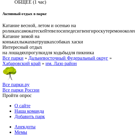
ОБЩЕЕ
(1 час)
Активный отдых в парке
Катание весной, летом и осенью на
роликах
самокате
скейте
велосипеде
сигвеи
гироскутере
моноколе
Катание зимой на
коньках
лыжах
ватрушках
собаках хаски
Интересный отдых
на лошадях
прогулки
для ходьбы
для пикника
Все парки
»
Дальневосточный Федеральный округ
»
Хабаровский край
»
им. Лазо район
Все парки.ру
Все парки России
Пройти опрос
О сайте
Наша команда
Добавить парк
Анекдоты
Мемы