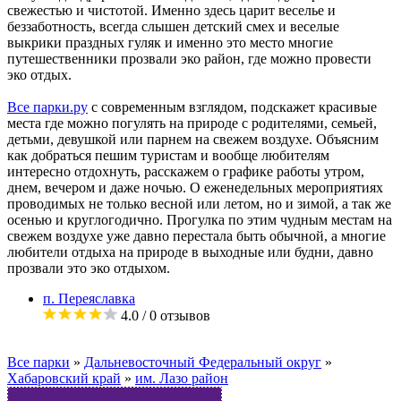
свежестью и чистотой. Именно здесь царит веселье и
беззаботность, всегда слышен детский смех и веселые
выкрики праздных гуляк и именно это место многие
путешественники прозвали эко район, где можно провести
эко отдых.
Все парки.ру
с современным взглядом, подскажет красивые
места где можно погулять на природе с родителями, семьей,
детьми, девушкой или парнем на свежем воздухе. Объясним
как добраться пешим туристам и вообще любителям
интересно отдохнуть, расскажем о графике работы утром,
днем, вечером и даже ночью. О еженедельных мероприятиях
проводимых не только весной или летом, но и зимой, а так же
осенью и круглогодично. Прогулка по этим чудным местам на
свежем воздухе уже давно перестала быть обычной, а многие
любители отдыха на природе в выходные или будни, давно
прозвали это эко отдыхом.
п. Переяславка
4.0
/ 0 отзывов
Все парки
»
Дальневосточный Федеральный округ
»
Хабаровский край
»
им. Лазо район