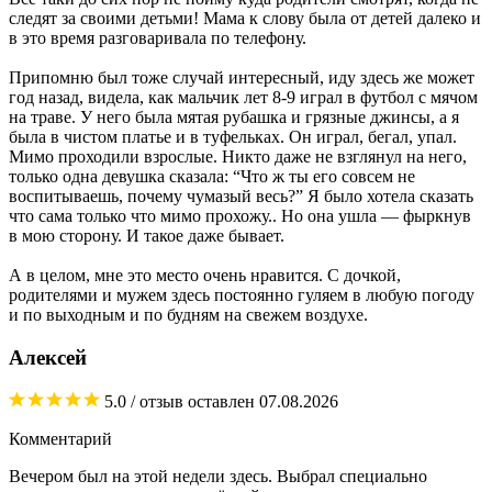
следят за своими детьми! Мама к слову была от детей далеко и
в это время разговаривала по телефону.
Припомню был тоже случай интересный, иду здесь же может
год назад, видела, как мальчик лет 8-9 играл в футбол с мячом
на траве. У него была мятая рубашка и грязные джинсы, а я
была в чистом платье и в туфельках. Он играл, бегал, упал.
Мимо проходили взрослые. Никто даже не взглянул на него,
только одна девушка сказала: “Что ж ты его совсем не
воспитываешь, почему чумазый весь?” Я было хотела сказать
что сама только что мимо прохожу.. Но она ушла — фыркнув
в мою сторону. И такое даже бывает.
А в целом, мне это место очень нравится. С дочкой,
родителями и мужем здесь постоянно гуляем в любую погоду
и по выходным и по будням на свежем воздухе.
Алексей
5.0
/ отзыв оставлен
07.08.2026
Комментарий
Вечером был на этой недели здесь. Выбрал специально