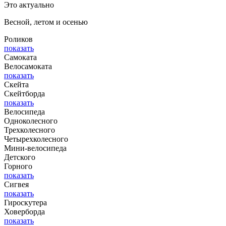
Это актуально
Весной, летом и осенью
Роликов
показать
Самоката
Велосамоката
показать
Скейта
Скейтборда
показать
Велосипеда
Одноколесного
Трехколесного
Четырехколесного
Мини-велосипеда
Детского
Горного
показать
Сигвея
показать
Гироскутера
Ховерборда
показать