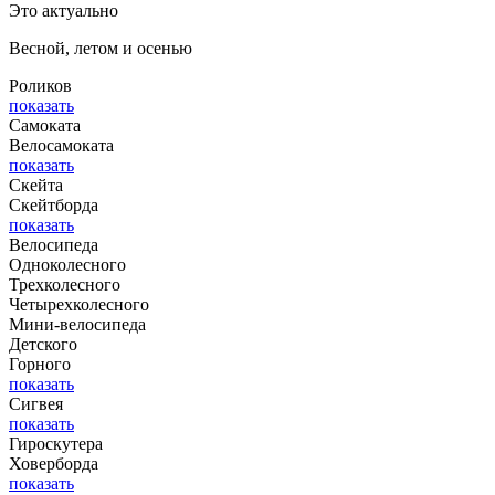
Это актуально
Весной, летом и осенью
Роликов
показать
Самоката
Велосамоката
показать
Скейта
Скейтборда
показать
Велосипеда
Одноколесного
Трехколесного
Четырехколесного
Мини-велосипеда
Детского
Горного
показать
Сигвея
показать
Гироскутера
Ховерборда
показать