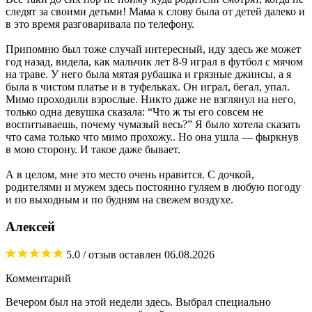
следят за своими детьми! Мама к слову была от детей далеко и
в это время разговаривала по телефону.
Припомню был тоже случай интересный, иду здесь же может
год назад, видела, как мальчик лет 8-9 играл в футбол с мячом
на траве. У него была мятая рубашка и грязные джинсы, а я
была в чистом платье и в туфельках. Он играл, бегал, упал.
Мимо проходили взрослые. Никто даже не взглянул на него,
только одна девушка сказала: “Что ж ты его совсем не
воспитываешь, почему чумазый весь?” Я было хотела сказать
что сама только что мимо прохожу.. Но она ушла — фыркнув
в мою сторону. И такое даже бывает.
А в целом, мне это место очень нравится. С дочкой,
родителями и мужем здесь постоянно гуляем в любую погоду
и по выходным и по будням на свежем воздухе.
Алексей
5.0
/ отзыв оставлен
06.08.2026
Комментарий
Вечером был на этой недели здесь. Выбрал специально