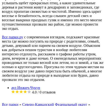
услышать щебет прекрасных птиц, а какие удивительные
деревья и растения живут в дендрариях и заповедниках, где
воздух пропитан свежестью и чистотой. Именно здесь царит
веселье и беззаботность, всегда слышен детский смех и
веселые выкрики праздных гуляк и именно это место многие
путешественники прозвали эко район, где можно провести
эко отдых.
Все парки.ру
с современным взглядом, подскажет красивые
места где можно погулять на природе с родителями, семьей,
детьми, девушкой или парнем на свежем воздухе. Объясним
как добраться пешим туристам и вообще любителям
интересно отдохнуть, расскажем о графике работы утром,
днем, вечером и даже ночью. О еженедельных мероприятиях
проводимых не только весной или летом, но и зимой, а так же
осенью и круглогодично. Прогулка по этим чудным местам на
свежем воздухе уже давно перестала быть обычной, а многие
любители отдыха на природе в выходные или будни, давно
прозвали это эко отдыхом.
аул Инжич-Чукун
4.0
/ 0 отзывов
Все парки
»
Северо-Кавказский Федеральный округ
»