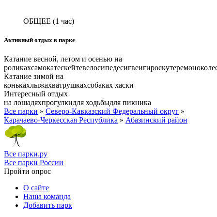
ОБЩЕЕ
(1 час)
Активный отдых в парке
Катание весной, летом и осенью на
роликах
самокате
скейте
велосипеде
сигвеи
гироскутере
моноколе
Катание зимой на
коньках
лыжах
ватрушках
собаках хаски
Интересный отдых
на лошадях
прогулки
для ходьбы
для пикника
Все парки
»
Северо-Кавказский Федеральный округ
»
Карачаево-Черкесская Республика
»
Абазинский район
Все парки.ру
Все парки России
Пройти опрос
О сайте
Наша команда
Добавить парк