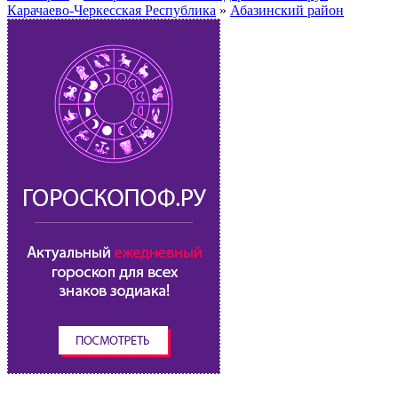
Карачаево-Черкесская Республика
»
Абазинский район